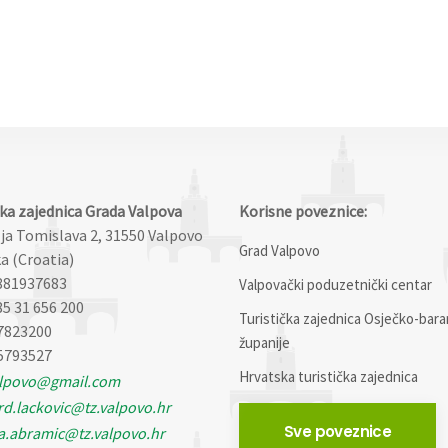
čka zajednica Grada Valpova
Korisne poveznice:
lja Tomislava 2, 31550 Valpovo
Grad Valpovo
a (Croatia)
881937683
Valpovački poduzetnički centar
85 31 656 200
Turistička zajednica Osječko-bara
7823200
županije
5793527
Hrvatska turistička zajednica
alpovo@gmail.com
d.lackovic@tz.valpovo.hr
Sve poveznice
a.abramic@tz.valpovo.hr