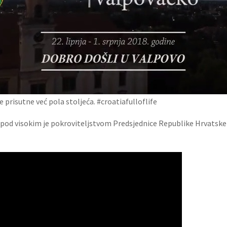
je prisutne već pola stoljeća. #croatiafulloflife
 pod visokim je pokroviteljstvom Predsjednice Republike Hrvatske