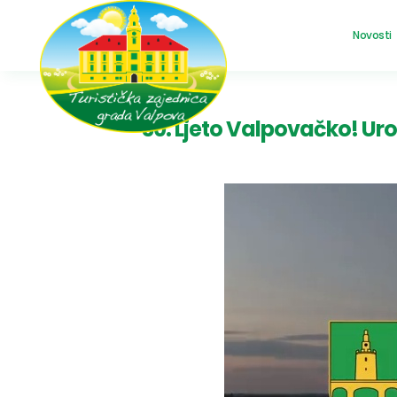
Novosti
50. Ljeto Valpovačko! Uro