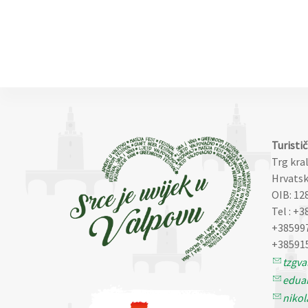
Turisti
Trg kra
Hrvatsk
OIB: 12
Tel : +3
+38599
+38591
tzgv
eduar
nikol