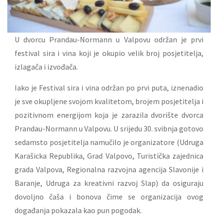
U dvorcu Prandau-Normann u Valpovu održan je prvi
festival sira i vina koji je okupio velik broj posjetitelja,
izlagača i izvođača.
Iako je Festival sira i vina održan po prvi puta, iznenadio
je sve okupljene svojom kvalitetom, brojem posjetitelja i
pozitivnom energijom koja je zarazila dvorište dvorca
Prandau-Normann u Valpovu. U srijedu 30. svibnja gotovo
sedamsto posjetitelja namučilo je organizatore (Udruga
Karašicka Republika, Grad Valpovo, Turistička zajednica
grada Valpova, Regionalna razvojna agencija Slavonije i
Baranje, Udruga za kreativni razvoj Slap) da osiguraju
dovoljno čaša i bonova čime se organizacija ovog
događanja pokazala kao pun pogodak.