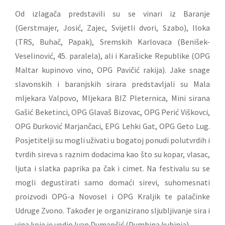
Od izlagača predstavili su se vinari iz Baranje
(Gerstmajer, Josić, Zajec, Svijetli dvori, Szabo), Iloka
(TRS, Buhač, Papak), Sremskih Karlovaca (Benišek-
Veselinović, 45. paralela), ali i Karašicke Republike (OPG
Maltar kupinovo vino, OPG Pavičić rakija). Jake snage
slavonskih i baranjskih sirara predstavljali su Mala
mljekara Valpovo, Mljekara BIZ Pleternica, Mini sirana
Gašić Beketinci, OPG Glavaš Bizovac, OPG Perić Viškovci,
OPG Đurković Marjančaci, EPG Lehki Gat, OPG Geto Lug.
Posjetitelji su mogli uživati u bogatoj ponudi polutvrdih i
tvrdih sireva s raznim dodacima kao što su kopar, vlasac,
ljuta i slatka paprika pa čak i cimet. Na festivalu su se
mogli degustirati samo domaći sirevi, suhomesnati
proizvodi OPG-a Novosel i OPG Kraljik te palačinke
Udruge Zvono. Također je organizirano sljubljivanje sira i
vina koje je vodio Ivan Dumančić (Dumbina kuhinja).