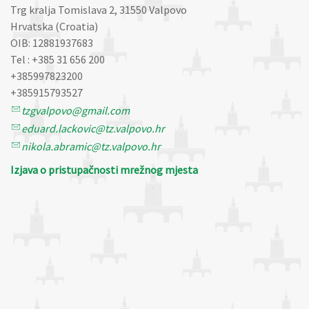
Trg kralja Tomislava 2, 31550 Valpovo
Hrvatska (Croatia)
OIB: 12881937683
Tel : +385 31 656 200
+385997823200
+385915793527
tzgvalpovo@gmail.com
eduard.lackovic@tz.valpovo.hr
nikola.abramic@tz.valpovo.hr
Izjava o pristupačnosti mrežnog mjesta