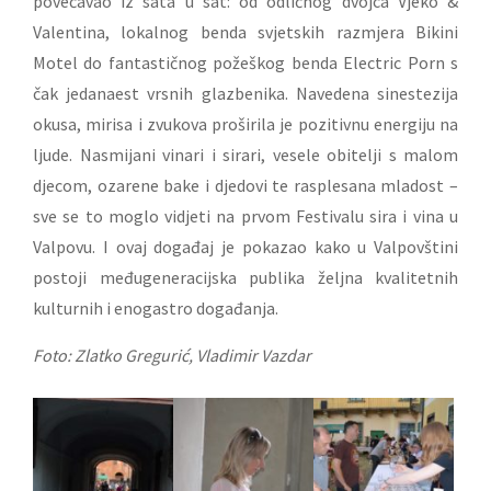
povećavao iz sata u sat: od odličnog dvojca Vjeko &
Valentina, lokalnog benda svjetskih razmjera Bikini
Motel do fantastičnog požeškog benda Electric Porn s
čak jedanaest vrsnih glazbenika. Navedena sinestezija
okusa, mirisa i zvukova proširila je pozitivnu energiju na
ljude. Nasmijani vinari i sirari, vesele obitelji s malom
djecom, ozarene bake i djedovi te rasplesana mladost –
sve se to moglo vidjeti na prvom Festivalu sira i vina u
Valpovu. I ovaj događaj je pokazao kako u Valpovštini
postoji međugeneracijska publika željna kvalitetnih
kulturnih i enogastro događanja.
Foto: Zlatko Gregurić, Vladimir Vazdar