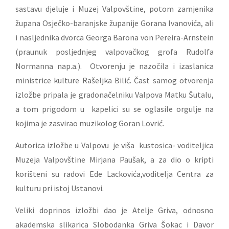
sastavu djeluje i Muzej Valpovštine, potom zamjenika
župana Osječko-baranjske županije Gorana Ivanovića, ali
i nasljednika dvorca Georga Barona von Pereira-Arnstein
(praunuk posljednjeg valpovačkog grofa Rudolfa
Normanna nap.a.). Otvorenju je nazočila i izaslanica
ministrice kulture Rašeljka Bilić. Čast samog otvorenja
izložbe pripala je gradonačelniku Valpova Matku Šutalu,
a tom prigodom u kapelici su se oglasile orgulje na
kojima je zasvirao muzikolog Goran Lovrić.
Autorica izložbe u Valpovu je viša kustosica- voditeljica
Muzeja Valpovštine Mirjana Paušak, a za dio o kripti
korišteni su radovi Ede Lackovića,voditelja Centra za
kulturu pri istoj Ustanovi.
Veliki doprinos izložbi dao je Atelje Griva, odnosno
akademska slikarica Slobodanka Griva Šokac i Davor