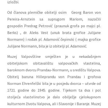
izložbi.
Od članova plemičke obitelji osim Georg Baron von
Pereira-Arnstein sa suprugom Mariom, nazočili
gospodin Predrag Petrović (praunuk grofa po majci pl.
Berks) , dr. Aleks Vest (unuk brata grofice Julijane
Normann) i rođak pl. Adamović čepinski ( majka grofice
Julijane Normann, bila je iz obitelji pl. Adamović.
Muzej Valpovštine smješten je u nekadašnjem
obiteljskom obitavalištu valpovačkih vlastelina,
baroknom dvorcu Prandau-Normann, u središtu Valpova.
Obitelj baruna Hilleprandu von Prandau i grofova
Norman Ehrenfelški bila je u posjedu dvorca – utvrde od
1721. godine do 1945. godine. Tijekom ta dva i pol
stoljeća vlastelinstvo je dalo obilježje cjelokupnom
kulturnom životu Valpova, ali i Slavonije i Baranje. Muzej