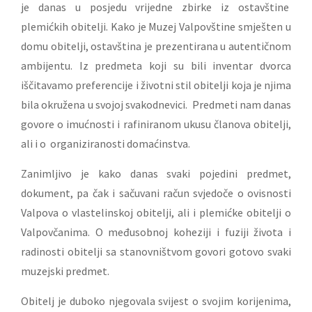
je danas u posjedu vrijedne zbirke iz ostavštine
plemićkih obitelji. Kako je Muzej Valpovštine smješten u
domu obitelji, ostavština je prezentirana u autentičnom
ambijentu. Iz predmeta koji su bili inventar dvorca
iščitavamo preferencije i životni stil obitelji koja je njima
bila okružena u svojoj svakodnevici. Predmeti nam danas
govore o imućnosti i rafiniranom ukusu članova obitelji,
ali i o organiziranosti domaćinstva.
Zanimljivo je kako danas svaki pojedini predmet,
dokument, pa čak i sačuvani račun svjedoče o ovisnosti
Valpova o vlastelinskoj obitelji, ali i plemićke obitelji o
Valpovčanima. O međusobnoj koheziji i fuziji života i
radinosti obitelji sa stanovništvom govori gotovo svaki
muzejski predmet.
Obitelj je duboko njegovala svijest o svojim korijenima,