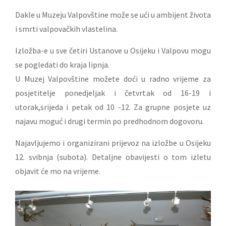
Dakle u Muzeju Valpovštine može se ući u ambijent života
i smrti valpovačkih vlastelina.
Izložba-e u sve četiri Ustanove u Osijeku i Valpovu mogu
se pogledati do kraja lipnja.
U Muzej Valpovštine možete doći u radno vrijeme za
posjetitelje ponedjeljak i četvrtak od 16-19 i
utorak,srijeda i petak od 10 -12. Za grupne posjete uz
najavu moguć i drugi termin po predhodnom dogovoru.
Najavljujemo i organizirani prijevoz na izložbe u Osijeku
12. svibnja (subota). Detaljne obavijesti o tom izletu
objavit će mo na vrijeme.