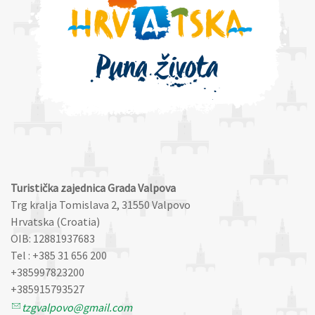
Turistička zajednica Grada Valpova
Trg kralja Tomislava 2, 31550 Valpovo
Hrvatska (Croatia)
OIB: 12881937683
Tel : +385 31 656 200
+385997823200
+385915793527
tzgvalpovo@gmail.com