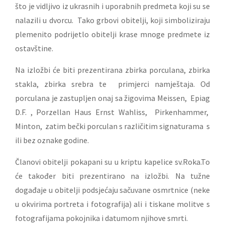
što je vidljivo iz ukrasnih i uporabnih predmeta koji su se
nalazili u dvorcu. Tako grbovi obitelji, koji simboliziraju
plemenito podrijetlo obitelji krase mnoge predmete iz
ostavštine.
Na izložbi će biti prezentirana zbirka porculana, zbirka
stakla, zbirka srebra te primjerci namještaja. Od
porculana je zastupljen onaj sa žigovima Meissen, Epiag
D.F. , Porzellan Haus Ernst Wahliss, Pirkenhammer,
Minton, zatim bečki porculan s različitim signaturama s
ili bez oznake godine.
Članovi obitelji pokapani su u kriptu kapelice sv.Roka.To
će također biti prezentirano na izložbi. Na tužne
događaje u obitelji podsjećaju sačuvane osmrtnice (neke
u okvirima portreta i fotografija) ali i tiskane molitve s
fotografijama pokojnika i datumom njihove smrti.