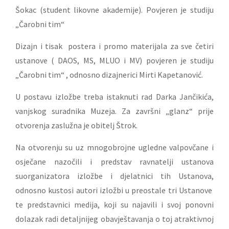
Šokac (student likovne akademije). Povjeren je studiju
„Čarobni tim“
Dizajn i tisak postera i promo materijala za sve četiri
ustanove ( DAOS, MS, MLUO i MV) povjeren je studiju
„Čarobni tim“ , odnosno dizajnerici Mirti Kapetanović.
U postavu izložbe treba istaknuti rad Darka Jančikića,
vanjskog suradnika Muzeja. Za završni „glanz“ prije
otvorenja zaslužna je obitelj Štrok.
Na otvorenju su uz mnogobrojne ugledne valpovčane i
osječane nazočili i predstav ravnatelji ustanova
suorganizatora izložbe i djelatnici tih Ustanova,
odnosno kustosi autori izložbi u preostale tri Ustanove
te predstavnici medija, koji su najavili i svoj ponovni
dolazak radi detaljnijeg obavještavanja o toj atraktivnoj