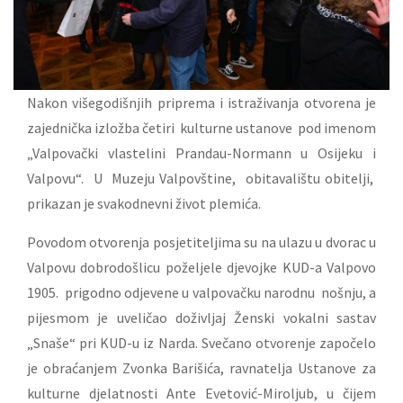
Nakon višegodišnjih priprema i istraživanja otvorena je
zajednička izložba četiri kulturne ustanove pod imenom
„Valpovački vlastelini Prandau-Normann u Osijeku i
Valpovu“. U Muzeju Valpovštine, obitavalištu obitelji,
prikazan je svakodnevni život plemića.
Povodom otvorenja posjetiteljima su na ulazu u dvorac u
Valpovu dobrodošlicu poželjele djevojke KUD-a Valpovo
1905. prigodno odjevene u valpovačku narodnu nošnju, a
pijesmom je uveličao doživljaj Ženski vokalni sastav
„Snaše“ pri KUD-u iz Narda. Svečano otvorenje započelo
je obraćanjem Zvonka Barišića, ravnatelja Ustanove za
kulturne djelatnosti Ante Evetović-Miroljub, u čijem