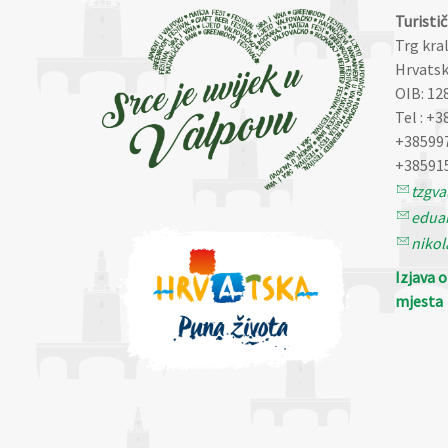
Turisti
Trg kra
Hrvatsk
OIB: 12
Tel : +3
+38599
+38591
tzgv
eduar
nikol
Izjava 
mjesta