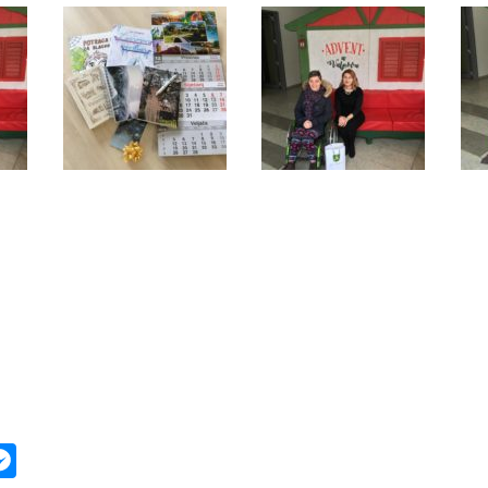
ok
ter
mail
Messenger