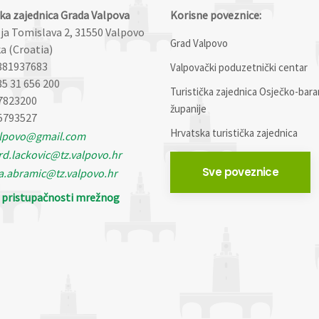
čka zajednica Grada Valpova
Korisne poveznice:
lja Tomislava 2, 31550 Valpovo
Grad Valpovo
a (Croatia)
881937683
Valpovački poduzetnički centar
85 31 656 200
Turistička zajednica Osječko-bara
7823200
županije
5793527
Hrvatska turistička zajednica
alpovo@gmail.com
d.lackovic@tz.valpovo.hr
Sve poveznice
a.abramic@tz.valpovo.hr
o pristupačnosti mrežnog