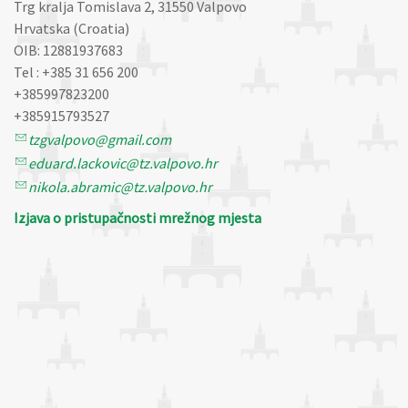
Trg kralja Tomislava 2, 31550 Valpovo
Hrvatska (Croatia)
OIB: 12881937683
Tel : +385 31 656 200
+385997823200
+385915793527
tzgvalpovo@gmail.com
eduard.lackovic@tz.valpovo.hr
nikola.abramic@tz.valpovo.hr
Izjava o pristupačnosti mrežnog mjesta