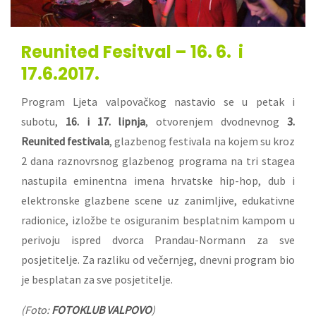
Reunited Fesitval –
16. 6. i
17.6.2017.
Program Ljeta valpovačkog nastavio se u petak i
subotu,
16. i 17. lipnja
, otvorenjem dvodnevnog
3.
Reunited festivala
, glazbenog festivala na kojem su kroz
2 dana raznovrsnog glazbenog programa na tri stagea
nastupila eminentna imena hrvatske hip-hop, dub i
elektronske glazbene scene uz zanimljive, edukativne
radionice, izložbe te osiguranim besplatnim kampom u
perivoju ispred dvorca Prandau-Normann za sve
posjetitelje. Za razliku od večernjeg, dnevni program bio
je besplatan za sve posjetitelje.
(Foto:
FOTOKLUB VALPOVO
)