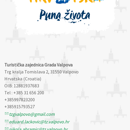
Turistička zajednica Grada Valpova
Trg kralja Tomislava 2, 31550 Valpovo
Hrvatska (Croatia)
OIB: 12881937683
Tel : +385 31 656 200
+385997823200
+385915793527
tzgvalpovo@gmail.com
eduard.lackovic@tz.valpovo.hr
nikola.abramic@tz.valpovo.hr