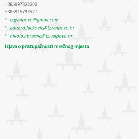
+385997823200
+385915793527
tzgvalpovo@gmail.com
eduard.lackovic@tz.valpovo.hr
nikola.abramic@tz.valpovo.hr
Izjava o pristupačnosti mrežnog mjesta